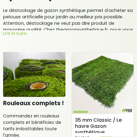
Le déstockage de gazon synthétique permet d’acheter sa
pelouse artificielle pour jardin au meilleur prix possible.
Attention, déstockage ne veut pas dire produit de
mauvaise qualité. Chez thegazonsynthetique.fr, nous vous
Lire la suite
garantissons nos produits pendant 10 ans avec le respect
des normes de fabrication imposées dans l’Union
Européenne et en France (normes NF). Retrouvez ici toutes
les bonnes affaires !
Dans la gamme déstockage de gazon synthétique TGS,
vous retrouverez toutes les hauteurs de brins ; de 15 mm à
55mm. Les associations de matière et de couleurs sont
parfaitement travaillées pour que le rendu final soit
optimal et réaliste ; la pelouse synthétique est agréable à
regarder, douce au toucher, confortable, en parfait
Rouleaux complets !
accord avec l’environnement et reprenant exactement les
teintes des pelouses naturelles poussant dans la région.
Commandez en rouleaux
35 mm Classic / Le
complets et bénéficiez de
Tous les produits présentés en déstockage ont subi les
havre Gazon
tarifs imbattables toute
mêmes traitements que les gazons artificiels en rouleau
synthétique
l'année.