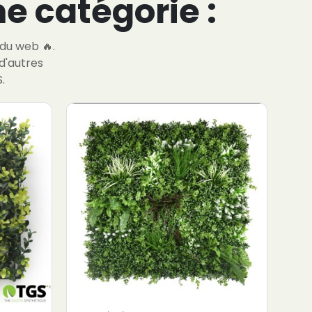
e catégorie :
 du web 🔥.
d'autres
.