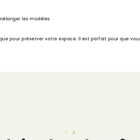
de mélanger les modèles
paque pour préserver votre espace. Il est parfait pour que v
keyboard_arrow_left
keyboard_arrow_right
Précédent
Suivant