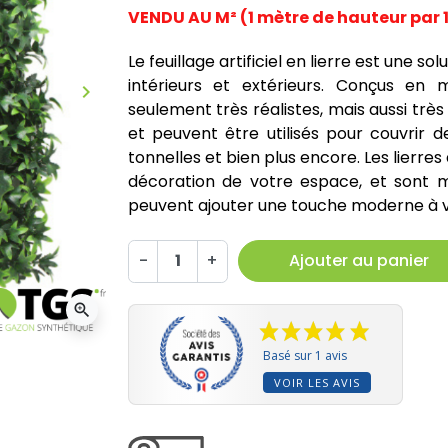
VENDU AU M² (1 mètre de hauteur par 1
Le feuillage artificiel en lierre est une 
intérieurs et extérieurs. Conçus en ma
keyboard_arrow_right
Suivant
seulement très réalistes, mais aussi très 
et peuvent être utilisés pour couvrir de
tonnelles et bien plus encore. Les lierres 
décoration de votre espace, et sont m
peuvent ajouter une touche moderne à v
-
+
Ajouter au panier
zoom_in
Basé sur 1 avis
VOIR LES AVIS