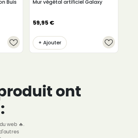
ion Buis
Mur végétal artificiel Galaxy
Mur 
59,95 €
53,
+ Ajouter
+
 produit ont
:
 du web 🔥.
d'autres