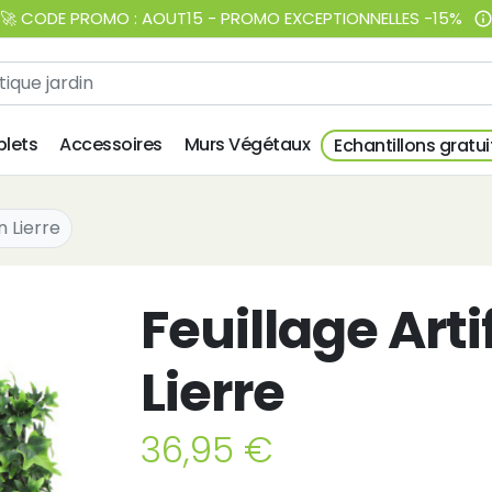
🚀 CODE PROMO : AOUT15 - PROMO EXCEPTIONNELLES -15%
info_outlin
lets
Accessoires
Murs Végétaux
Echantillons gratui
n Lierre
Feuillage Arti
Lierre
36,95 €