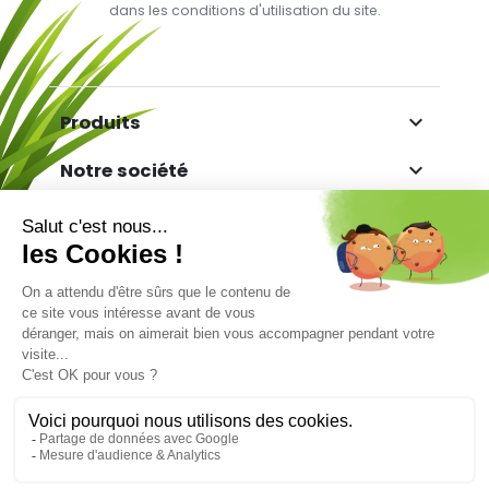
dans les conditions d'utilisation du site.

Produits

Notre société

Votre compte

Informations
Marchand approuvé par la Société des Avis
Garantis,
cliquez ici pour vérifier
.
Facebook
Twitter
YouTube
Pinterest
Copyright© TGS - The Gazon Synthétique. Tous
droits réservés - Réalisé par