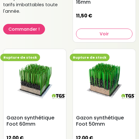
aussi des pelouses artificielles pour le foot sans couche
16mm
tarifs imbattables toute
élastique. Dans ce cas, on choisit des fibres plus longues
l'année.
et on compense les irrégularités par du granulat spécial.
11,50 €
La deuxième couche d'un gazon artificiel est formée par
les fibres du gazon, qui existent en version lisse ou
Commander !
Voir
texturée. Les fibres de gazon sont fixées sur un tissu de
support et sont collées de manière permanente au tissu
de support de telle sorte qu'elles restent fermement
ancrées pendant toute leur durée de vie. Les fibres
Rupture de stock
Rupture de stock
texturées sont plus résistantes et on les utilise de plus en
plus souvent pour les gazons synthétiques de foot, bien
qu’elles aient d’abord été utilisées pour le hockey.
Gazon synthétique
Gazon synthétique
Foot 60mm
Foot 50mm
12,00 €
12,00 €