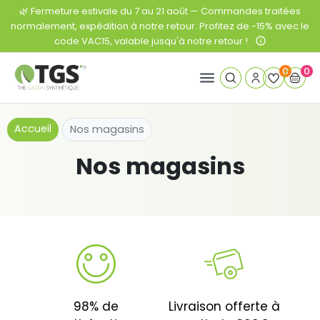
🌿 Fermeture estivale du 7 au 21 août — Commandes traitées
normalement, expédition à notre retour. Profitez de -15% avec le
code VAC15, valable jusqu'à notre retour !
info_outline
0
0
menu
Accueil
Nos magasins
Nos magasins
98% de
Livraison offerte à