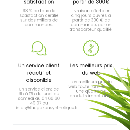
satisfaction
partir de 300€
98 % de taux de
Livraison offerte en
satisfaction certifié
cinq jours ouvrés à
sur des milliers de
partir de 300 € de
commandes.
commande, par un
transporteur qualifié.
Un service client
Les meilleurs prix
réactif et
du web
disponible
Les meilleurs prix du
web toute l’année, sur
Un service client de
une qualité de
9h à 17h du lundi au
produits imbattable.
samedi au 04 66 60
49 97 ou
infos@thegazonsynthetique.fr