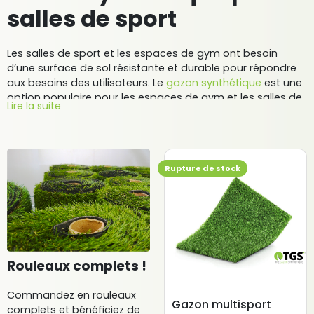
salles de sport
Les salles de sport et les espaces de gym ont besoin
d’une surface de sol résistante et durable pour répondre
aux besoins des utilisateurs. Le
gazon synthétique
est une
option populaire pour les espaces de gym et les salles de
Lire la suite
sport car il offre de nombreux avantages tels que la
résistance, la durabilité et la facilité d’entretien.
En tant que spécialiste de la pelouse synthétique, nous
Rupture de stock
avons développé toute une
gamme de gazons sportifs
adaptés aux besoins des professionnels et des
pratiquants. C’est pour cela que nous vous proposons
aujourd’hui de découvrir notre pelouse artificielle à
destination des salles de sport, de fitness et de
gymnastique. En optant pour ce type de produit, vous
bénéficierez de ses nombreux avantages. En effet, il ne
Rouleaux complets !
nécessite aucun entretien. Il suffit de passer une brosse
rotative. Il ne dégage aucune odeur. Il est facile à
Commandez en rouleaux
remplacer. Il respecte les normes européennes. Il dispose
Gazon multisport
complets et bénéficiez de