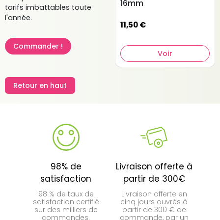
de fibres en polyéthylène et polypropylène de haute
16mm
tarifs imbattables toute
densité et très résistante ce qui en fait un produit
l'année.
parfaitement adapté à la pratique sportive de haute
11,50 €
intensité.
Commander !
En plus de la qualité de notre produit, nous vous offrons
Voir
une assistance sur mesure afin de mener à bien votre
projet d’aménagement dans les meilleures conditions.
Pour ce faire, contactez-nous, communiquez-nous les
Retour en haut
dimensions de la salle à couvrir et vos éventuelles
contraintes et/ou spécifications, nous vous fournirons un
devis personnalisé.
98% de
Livraison offerte à
satisfaction
partir de 300€
98 % de taux de
Livraison offerte en
satisfaction certifié
cinq jours ouvrés à
sur des milliers de
partir de 300 € de
commandes.
commande, par un