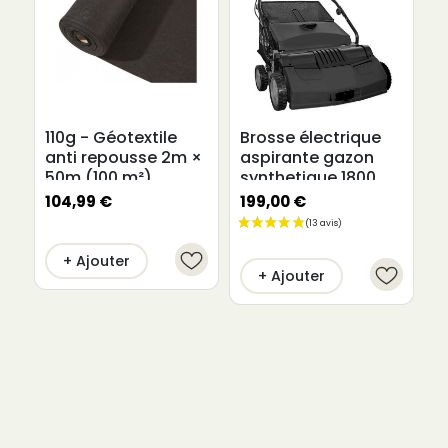
110g - Géotextile
Brosse électrique
1
anti repousse 2m ×
aspirante gazon
a
50m (100 m²)
synthetique 1800
2
watts
104,99 €
199,00 €
5
+ Ajouter
+ Ajouter