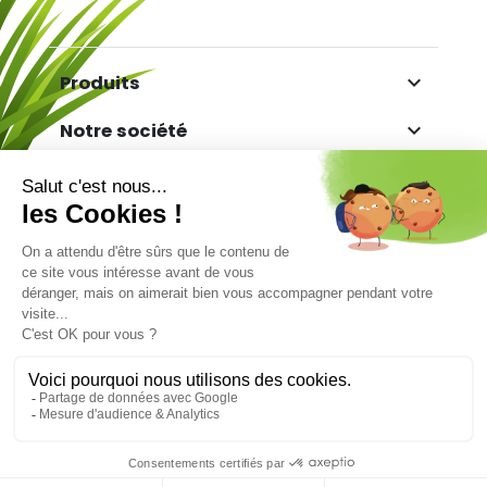

Produits

Notre société

Votre compte

Informations
Marchand approuvé par la Société des Avis
Garantis,
cliquez ici pour vérifier
.
Facebook
Twitter
YouTube
Pinterest
Copyright© TGS - The Gazon Synthétique. Tous
droits réservés - Réalisé par
9.6
/10
872 avis