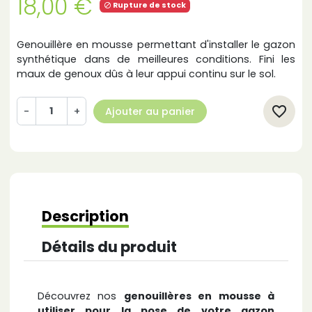
18,00 €
Rupture de stock

Genouillère en mousse permettant d'installer le gazon
synthétique dans de meilleures conditions. Fini les
maux de genoux dûs à leur appui continu sur le sol.
favorite_border
-
+
Ajouter au panier
Description
Détails du produit
Découvrez nos
genouillères en mousse à
utiliser pour la pose de votre gazon