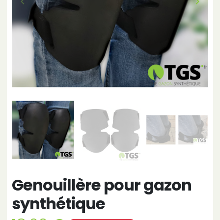
keyboard_arrow_left
keyboard_arrow_right
Précédent
Suivan
Genouillère pour gazon
synthétique