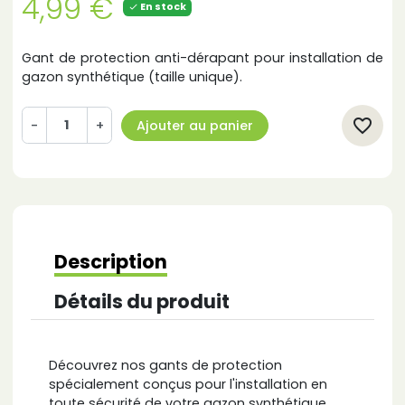
4,99 €
En stock

Gant de protection anti-dérapant pour installation de
gazon synthétique (taille unique).
favorite_border
-
+
Ajouter au panier
Description
Détails du produit
Découvrez nos gants de protection
spécialement conçus pour l'installation en
toute sécurité de votre gazon synthétique.