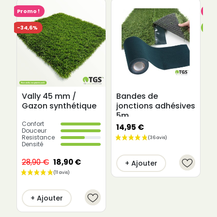
Promo !
Pro
-34,6%
Rup
Vally 45 mm /
Bandes de
3
Gazon synthétique
jonctions adhésives
G
5m
Confort
C
14,95 €
Douceur
D
Resistance
R
Densité
De
28,90 €
18,90 €
1
+ Ajouter
+ Ajouter