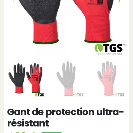
keyboard_arrow_left
keyboard_arrow_right
Précédent
Suivan
Gant de protection ultra-
résistant