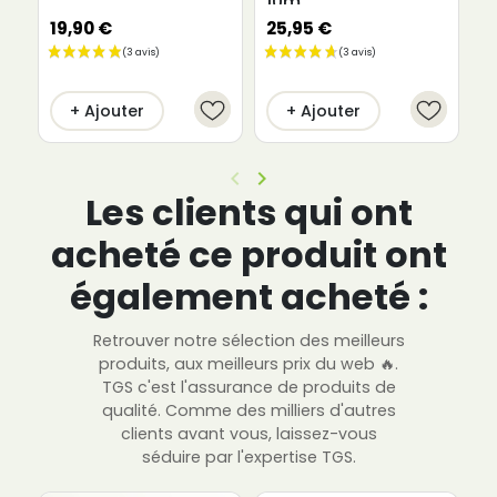
10m
b
19,90 €
25,95 €
3
+ Ajouter
+ Ajouter
keyboard_arrow_left
keyboard_arrow_right
Précédent
Suivant
Les clients qui ont
acheté ce produit ont
également acheté :
Retrouver notre sélection des meilleurs
produits, aux meilleurs prix du web 🔥.
TGS c'est l'assurance de produits de
qualité. Comme des milliers d'autres
clients avant vous, laissez-vous
séduire par l'expertise TGS.