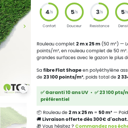
4
5
3
5
/5
/5
/5
/
keyboard_arrow_right
Confort
Douceur
Resistance
Densi
Suivant
Rouleau complet
2 m x 25 m
(50 m²) — L
points/m², en rouleau complet de 50 m². P
grandes surfaces avec le gazon le plus 
Sa
fibre Flat Shape
en polyéthylène assu
de
23 100 points/m²
, poids total de
2 33
zoom_in
✅ Garanti 10 ans UV
•
✅ 23 100 pts/
préférentiel
📦 Rouleau de
2 m x 25 m
=
50 m²
— Poid
🚚
Livraison offerte dès 300€ d'achat.
🎁 Vous hésitez ?
Commandez nos échan