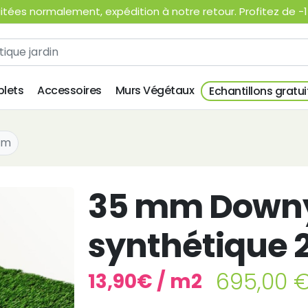
ées normalement, expédition à notre retour. Profitez de -15
lets
Accessoires
Murs Végétaux
Echantillons gratui
 m
35 mm Downy
synthétique 
695,00 
13,90€ / m2