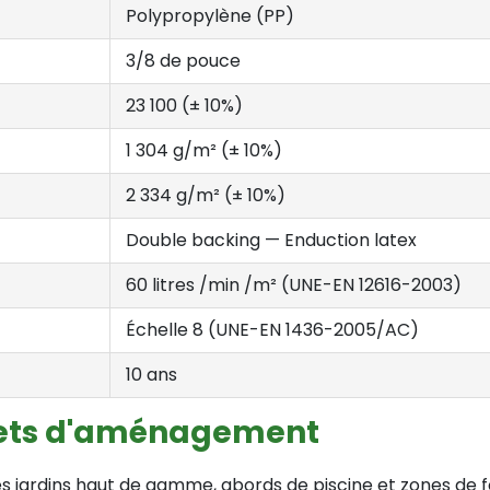
Polypropylène (PP)
3/8 de pouce
23 100 (± 10%)
1 304 g/m² (± 10%)
2 334 g/m² (± 10%)
Double backing — Enduction latex
60 litres /min /m² (UNE-EN 12616-2003)
Échelle 8 (UNE-EN 1436-2005/AC)
10 ans
ojets d'aménagement
s jardins haut de gamme, abords de piscine et zones de f