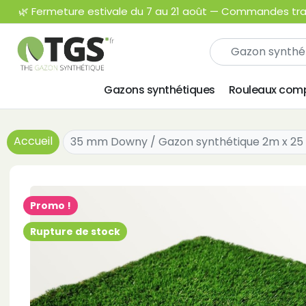
🌿 Fermeture estivale du 7 au 21 août — Commandes trait
Gazons synthétiques
Rouleaux comp
Accueil
35 mm Downy / Gazon synthétique 2m x 25
Promo !
Rupture de stock