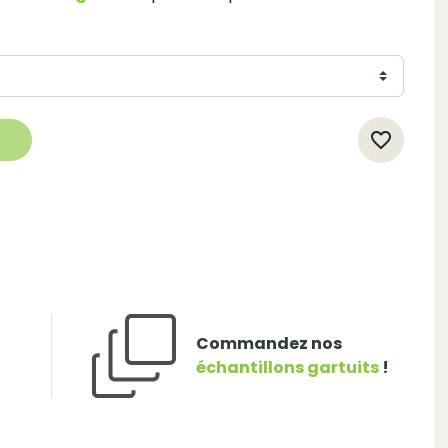
favorite_border
Commandez nos
échantillons gartuits
!