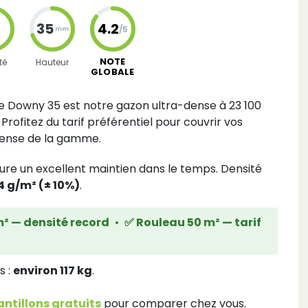
35
4.2
5
/5
mm
NOTE
té
Hauteur
GLOBALE
e Downy 35 est notre gazon ultra-dense à 23 100
rofitez du tarif préférentiel pour couvrir vos
dense de la gamme.
re un excellent maintien dans le temps. Densité
4 g/m² (± 10%)
.
m² — densité record
•
✅ Rouleau 50 m² — tarif
s :
environ 117 kg
.
tillons gratuits
pour comparer chez vous.