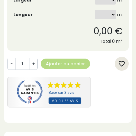
Largeur
m.
Longeur
0,00 €
2
Total
0 m
favorite_border
-
+
Ajouter au panier
Basé sur 3 avis
VOIR LES AVIS