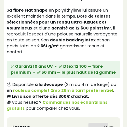
Sa
fibre Flat Shape
en polyéthylène lui assure un
excellent maintien dans le temps. Doté de
teintes
sélectionnées pour un rendu ultra-luxueux et
volumineux
et d'une
densité de 12 600 points/m²
, il
reproduit l'aspect d'une pelouse naturelle verdoyante
en toute saison. Son
double backing latex
et son
poids total de
2 661 g/m²
garantissent tenue et
confort.
✅ Garanti 10 ans UV
•
✅ Dtex 12 100 — fibre
premium
•
✅ 50 mm — le plus haut de la gamme
📦 Disponible
à la découpe
(2 m ou 4 m de large) ou
en
rouleau complet 2m x 25m à tarif préférentiel
.
🚚
Livraison offerte dès 300€ d'achat.
🎁 Vous hésitez ?
Commandez nos échantillons
gratuits
pour comparer chez vous.
m.