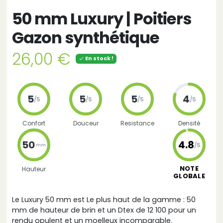
50 mm Luxury | Poitiers
Gazon synthétique
26,00 €
En stock !

5
5
5
4
/5
/5
/5
/5
Confort
Douceur
Resistance
Densité
50
4.8
/5
mm
NOTE
Hauteur
GLOBALE
Le Luxury 50 mm est Le plus haut de la gamme : 50
mm de hauteur de brin et un Dtex de 12 100 pour un
rendu opulent et un moelleux incomparable.