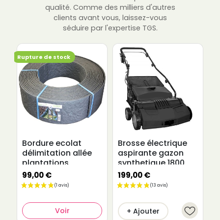
qualité. Comme des milliers d'autres
clients avant vous, laissez-vous
séduire par l'expertise TGS.
Rupture de stock
Bordure ecolat
Brosse électrique
F
délimitation allée
aspirante gazon
F
plantations
synthetique 1800
watts
99,00 €
199,00 €
4
Voir
+ Ajouter