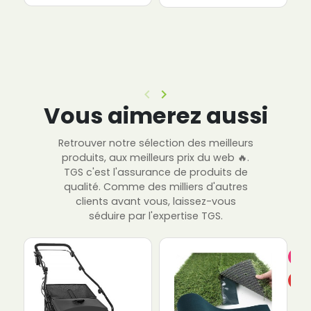
keyboard_arrow_left
keyboard_arrow_right
Précédent
Suivant
Vous aimerez aussi
Retrouver notre sélection des meilleurs
produits, aux meilleurs prix du web 🔥.
TGS c'est l'assurance de produits de
qualité. Comme des milliers d'autres
clients avant vous, laissez-vous
séduire par l'expertise TGS.
Pro
-10