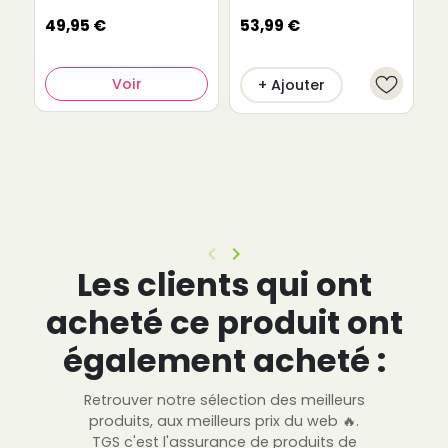
1
49,95 €
53,99 €
2
Voir
+ Ajouter
keyboard_arrow_left
keyboard_arrow_right
Précédent
Suivant
Les clients qui ont
acheté ce produit ont
également acheté :
Retrouver notre sélection des meilleurs
produits, aux meilleurs prix du web 🔥.
TGS c'est l'assurance de produits de