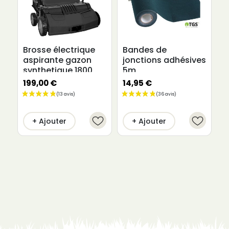
Brosse électrique
Bandes de
B
aspirante gazon
jonctions adhésives
s
synthetique 1800
5m
b
watts
199,00 €
14,95 €
3
+ Ajouter
+ Ajouter