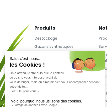
Produits
Not
Destockage
Prod
Gazons synthétiques
Serv
Rouleaux complets
Ment
conf
CGU
Con
sit
Mag
Mon