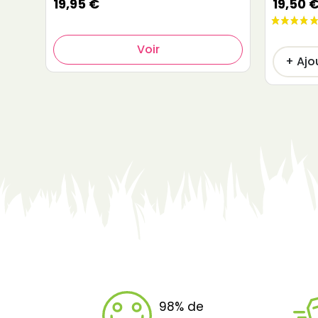
19,95 €
19,50 
Voir
+ Ajo
98% de