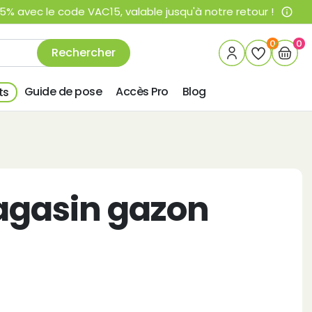
% avec le code VAC15, valable jusqu'à notre retour !
info_outline
0
0
Rechercher
Guide de pose
Accès Pro
Blog
ts
agasin gazon