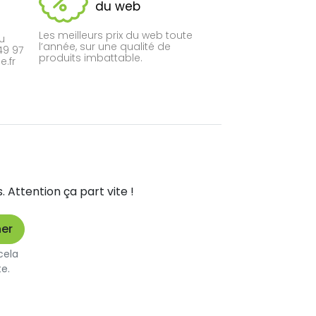
du web
Les meilleurs prix du web toute
du
l’année, sur une qualité de
49 97
produits imbattable.
.fr
Attention ça part vite !
cela
te.