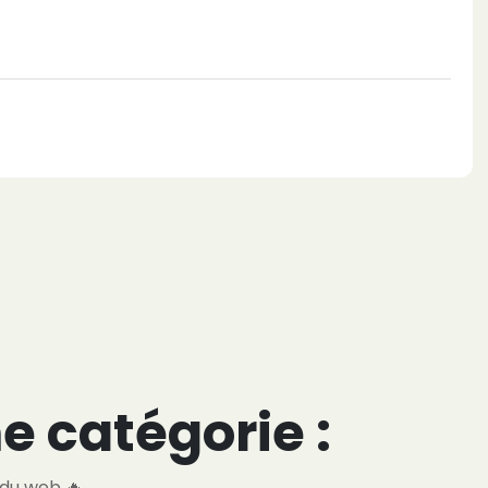
e catégorie :
 du web 🔥.