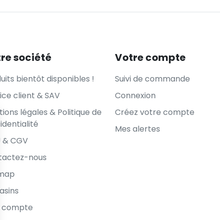
re société
Votre compte
uits bientôt disponibles !
Suivi de commande
ice client & SAV
Connexion
ions légales & Politique de
Créez votre compte
identialité
Mes alertes
 & CGV
(30 avis)
tactez-nous
emap
asins
 compte