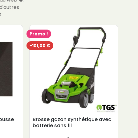
d'autres
.
Promo !
-101,00 €
pousse
Brosse gazon synthétique avec
110g
batterie sans fil
2m 