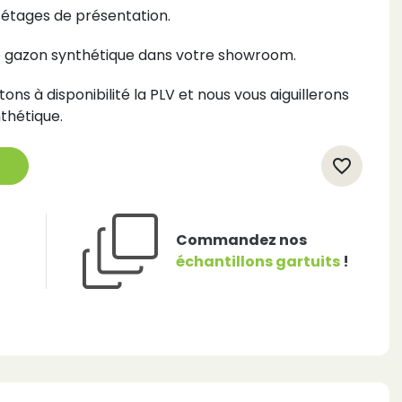
étages de présentation.
 le gazon synthétique dans votre showroom.
s à disponibilité la PLV et nous vous aiguillerons
nthétique.
favorite_border
Commandez nos
échantillons gartuits
!