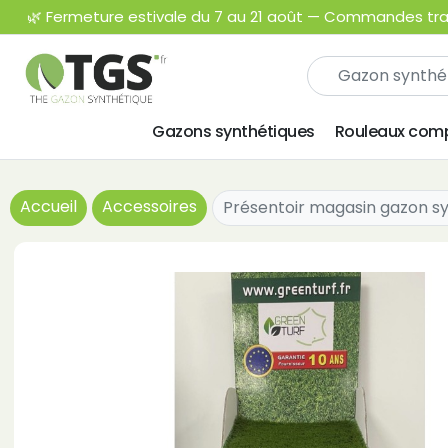
🌿 Fermeture estivale du 7 au 21 août — Commandes trait
Gazons synthétiques
Rouleaux comp
Accueil
Accessoires
Présentoir magasin gazon s