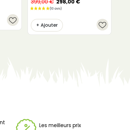
399,00 €
298,00 €
52,
+ Ajouter
+
ent
Les meilleurs prix