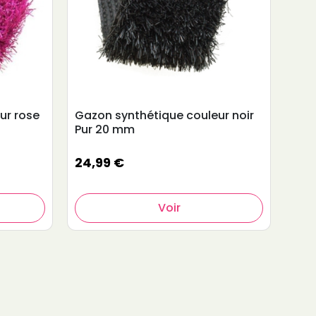
ur rose
Gazon synthétique couleur noir
Gaz
Pur 20 mm
bei
24,99 €
24,
Voir