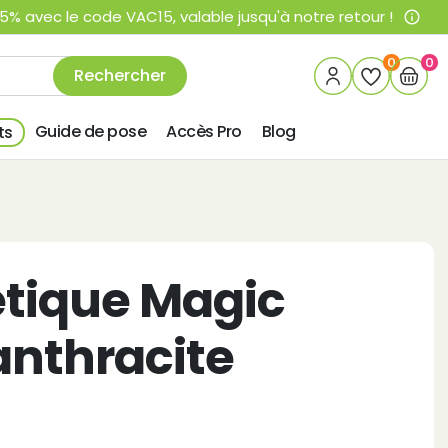
% avec le code VAC15, valable jusqu'à notre retour !
info_outline
0
0
Rechercher
Guide de pose
Accès Pro
Blog
ts
tique Magic
anthracite