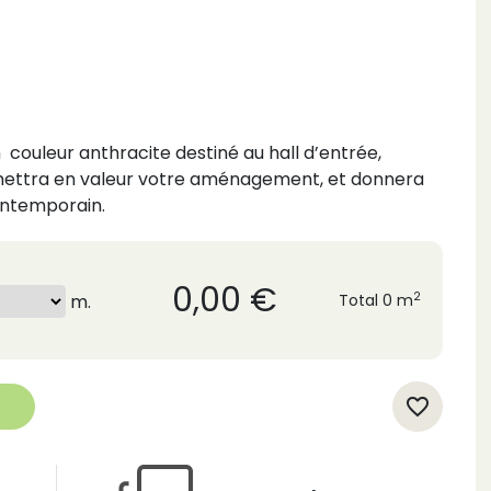
m
couleur anthracite destiné au hall d’entrée,
n) mettra en valeur votre aménagement, et donnera
ontemporain.
0,00 €
2
m.
Total
0 m
favorite_border