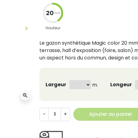
20
mm
keyboard_arrow_right
Hauteur
Suivant
Le gazon synthétique Magic color 20 m
terrasse, hall d’exposition (foire, salo
un aspect hors du commun, design et c
Largeur
Longeur
m.
zoom_in
-
+
Ajouter au panier