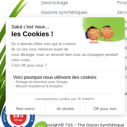
Destockage
Prod
Gazons synthétiques
Serv
Rouleaux complets
Ment
conf
CGU
Con
sit
Mag
Mon
M
(12 avis)
9.6
/10
872 avis
Copyright© TGS - The Gazon Synthétique. T