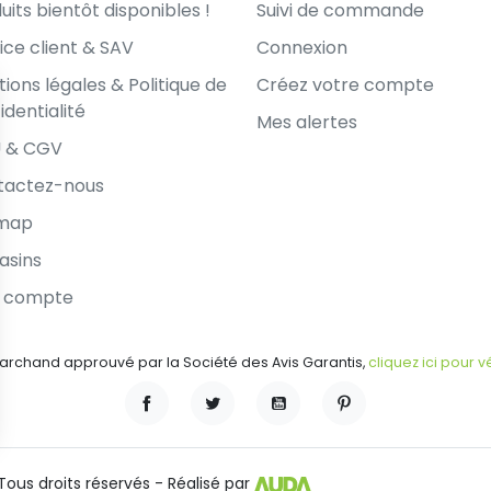
uits bientôt disponibles !
Suivi de commande
ice client & SAV
Connexion
ions légales & Politique de
Créez votre compte
identialité
Mes alertes
 & CGV
tactez-nous
emap
asins
 compte
archand approuvé par la Société des Avis Garantis,
cliquez ici pour vé
Facebook
Twitter
YouTube
Pinterest
ous droits réservés - Réalisé par