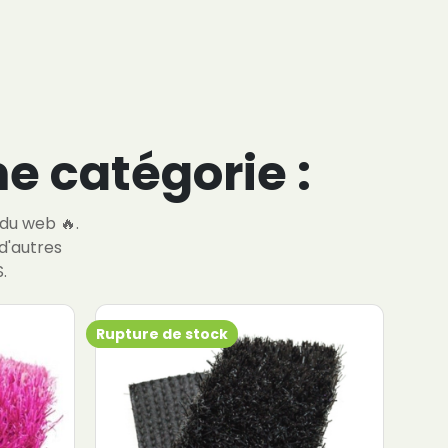
e catégorie :
 du web 🔥.
d'autres
.
Rupture de stock
Ruptu