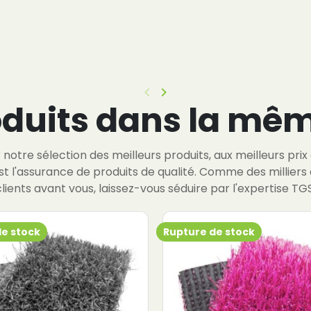
keyboard_arrow_left
keyboard_arrow_right
Précédent
Suivant
oduits dans la mêm
notre sélection des meilleurs produits, aux meilleurs prix
st l'assurance de produits de qualité. Comme des milliers 
clients avant vous, laissez-vous séduire par l'expertise TGS
de stock
Rupture de stock