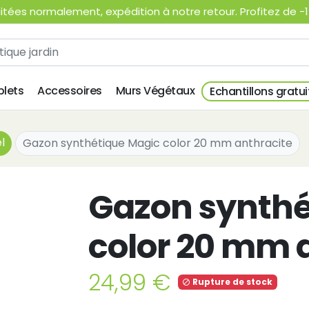
ées normalement, expédition à notre retour. Profitez de -15
lets
Accessoires
Murs Végétaux
Echantillons gratui
l
Gazon synthétique Magic color 20 mm anthracite
Gazon synthé
color 20 mm 
24,99 €
Rupture de stock
