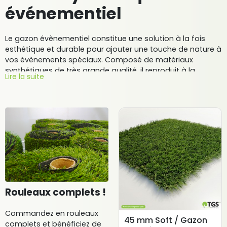
événementiel
Le gazon évènementiel constitue une solution à la fois
esthétique et durable pour ajouter une touche de nature à
vos évènements spéciaux. Composé de matériaux
synthétiques de très grande qualité, il reproduit à la
Lire la suite
perfection l'apparence et la texture de l'herbe naturelle,
tout en étant résistant et facile à entretenir.
Laissez libre court à votre imagination avec notre gamme
exclusive de gazons colorés, qui égayera, à coup sûr, vos
extérieurs et vos évènements. Ce type de gazon est
disponible en plusieurs couleurs, textures et densités, ce
qui permet de satisfaire tous les goûts et toutes les
préférences. Il peut être utilisé pour couvrir les sols des
évènements intérieurs ou extérieurs créant ainsi une
atmosphère naturelle et élégante.
Rouleaux complets !
En outre, le gazon synthétique évènementiel est résistant
Commandez en rouleaux
aux intempéries et convient donc parfaitement pour une
45 mm Soft / Gazon
complets et bénéficiez de