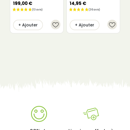
watts
199,00 €
14,95 €
3
+ Ajouter
+ Ajouter