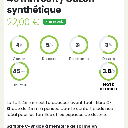
synthétique
22,00 €
En stock !

4
5
3
3
/5
/5
/5
/5
Confort
Douceur
Resistance
Densité
45
3.8
/5
mm
NOTE
Hauteur
GLOBALE
Le Soft 45 mm est La douceur avant tout : fibre C-
Shape de 45 mm pensée pour le confort pieds nus.
Idéal pour les familles et les espaces de détente.
Sa
fibre C-Shape à mémoire de forme
en