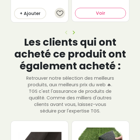
Voir
+ Ajouter
keyboard_arrow_left
keyboard_arrow_right
Précédent
Suivant
Les clients qui ont
acheté ce produit ont
également acheté :
Retrouver notre sélection des meilleurs
produits, aux meilleurs prix du web 🔥.
TGS c'est l'assurance de produits de
qualité. Comme des milliers d'autres
clients avant vous, laissez-vous
séduire par l'expertise TGS.