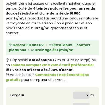
polyéthylène lui assure un excellent maintien dans le
temps. Doté de
4 teintes naturelles pour un rendu
doux et réaliste
et d'une
densité de 16 800
points/m²
, il reproduit l'aspect d'une pelouse naturelle
verdoyante en toute saison. Son
à préciser
et son
poids total de
2 307 g/m²
garantissent tenue et
confort.
✅ Garanti 10 ans UV
•
✅ Ultra-doux — confort
pieds nus
•
✅ Drainage 85 L/min/m²
📦 Disponible
à la découpe
(2 m ou 4 m de large) ou
en
rouleau complet 2m x 25m à tarif préférentiel
.
🚚
Livraison offerte dès 300€ d'achat.
🎁 Vous hésitez ?
Commandez nos échantillons
gratuits
pour comparer chez vous.
m.
Largeur