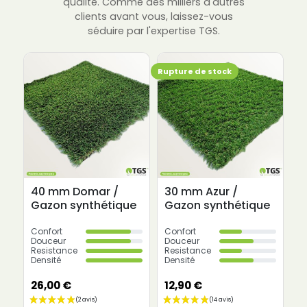
qualité. Comme des milliers d'autres
clients avant vous, laissez-vous
séduire par l'expertise TGS.
Rupture de stock
40 mm Domar /
30 mm Azur /
3
Gazon synthétique
Gazon synthétique
G
Confort
Confort
C
Douceur
Douceur
D
Resistance
Resistance
R
Densité
Densité
De
26,00 €
12,90 €
1