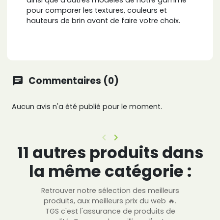
ainsi que d'autres modèles de notre gamme
pour comparer les textures, couleurs et
hauteurs de brin avant de faire votre choix.
Commentaires (0)
chat
Aucun avis n'a été publié pour le moment.
keyboard_arrow_left
keyboard_arrow_right
Précédent
Suivant
11 autres produits dans
la même catégorie :
Retrouver notre sélection des meilleurs
produits, aux meilleurs prix du web 🔥.
TGS c'est l'assurance de produits de