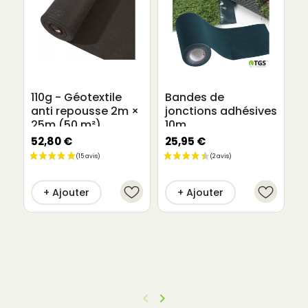
110g - Géotextile
Bandes de
B
anti repousse 2m ×
jonctions adhésives
a
25m (50 m²)
10m
s
w
52,80 €
25,95 €
1
+ Ajouter
+ Ajouter
keyboard_arrow_left
keyboard_arrow_right
Précédent
Suivant