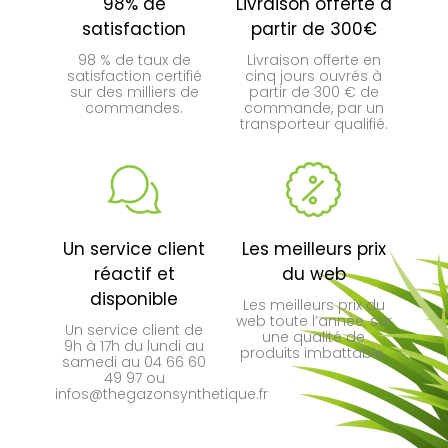
98% de
Livraison offerte à
satisfaction
partir de 300€
98 % de taux de
Livraison offerte en
satisfaction certifié
cinq jours ouvrés à
sur des milliers de
partir de 300 € de
commandes.
commande, par un
transporteur qualifié.
Un service client
Les meilleurs prix
réactif et
du web
disponible
Les meilleurs prix du
web toute l’année, sur
Un service client de
une qualité de
9h à 17h du lundi au
produits imbattable.
samedi au 04 66 60
49 97 ou
infos@thegazonsynthetique.fr