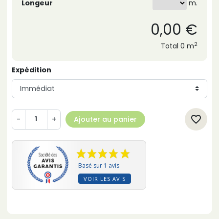
m.
Longeur
0,00 €
2
Total
0 m
Expédition
favorite_border
-
+
Ajouter au panier
Basé sur 1 avis
VOIR LES AVIS