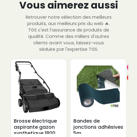
Vous aimerez aussi
Retrouver notre sélection des meilleurs
produits, aux meilleurs prix du web 🔥.
TGS c'est l'assurance de produits de
qualité. Comme des milliers d'autres
clients avant vous, laissez-vous
séduire par l'expertise TGS.
Pro
-10
Brosse électrique
Bandes de
B
aspirante gazon
jonctions adhésives
s
synthetique 1800
5m
b