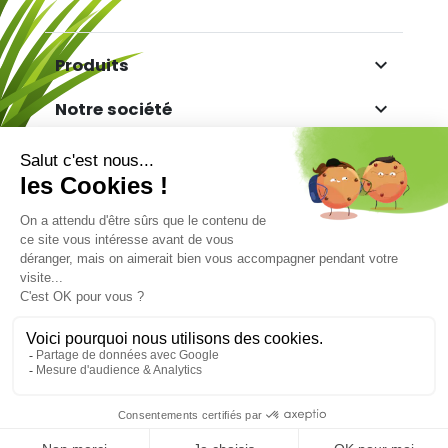

Produits

Notre société

Votre compte

Informations
Marchand approuvé par la Société des Avis
Garantis,
cliquez ici pour vérifier
.
Facebook
Twitter
YouTube
Pinterest
Copyright© TGS - The Gazon Synthétique. Tous
droits réservés - Réalisé par
9.6
/10
872 avis