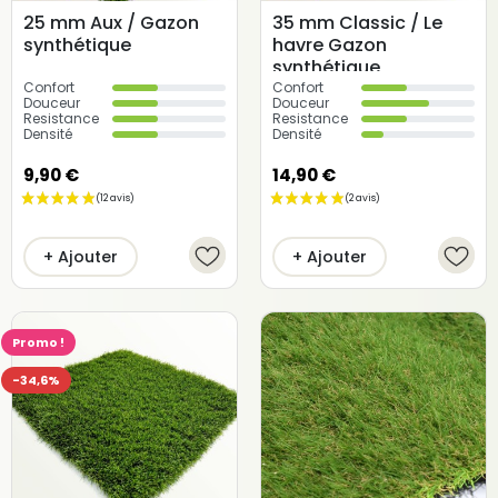
de votre pelouse. Découvrez notre collection de gazon
25 mm Aux / Gazon
35 mm Classic / Le
synthétique
havre Gazon
synthétique pour les hôtels et les restaurants et créez un
synthétique
espace extérieur accueillant et attrayant pour vos clients,
Confort
Confort
tout en réduisant les coûts d’entretien et en améliorant
Douceur
Douceur
l’expérience globale de votre établissement.
Resistance
Resistance
Densité
Densité
9,90 €
14,90 €
+ Ajouter
+ Ajouter
Promo !
-34,6%