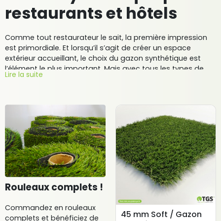
restaurants et hôtels
Comme tout restaurateur le sait, la première impression
est primordiale. Et lorsqu’il s’agit de créer un espace
extérieur accueillant, le choix du gazon synthétique est
l’élément le plus important. Mais avec tous les types de
Lire la suite
gazon disponibles, comment choisir celui qui convient le
mieux à vos besoins ? Premièrement, vous devez penser à
l’intensité du passage dans votre espace. Si vous avez
beaucoup de clients qui vont et viennent, il est préférable
de choisir un gazon qui est durable, facile à entretenir et à
nettoyer. Deuxièmement, tenez compte du style de votre
restaurant. Si vous avez un restaurant plus décontracté,
vous devrez choisir un gazon synthétique qui a un aspect
plus naturel. Enfin, vous devez impérativement opter pour
une hauteur de fibre adéquate pour l’aménagement de
vos espaces intérieurs et/ou extérieurs. Avec toutes les
Rouleaux complets !
options disponibles, il est essentiel de prendre le temps de
trouver le gazon parfait pour la terrasse de votre
Commandez en rouleaux
restaurant.
45 mm Soft / Gazon
complets et bénéficiez de