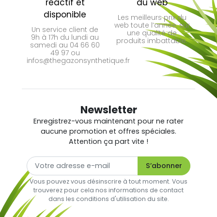
réactif et
du web
disponible
Les meilleurs prix du
web toute l’année, sur
Un service client de
une qualité de
9h à 17h du lundi au
produits imbattable.
samedi au 04 66 60
49 97 ou
infos@thegazonsynthetique.fr
Newsletter
Enregistrez-vous maintenant pour ne rater
aucune promotion et offres spéciales.
Attention ça part vite !
Vous pouvez vous désinscrire à tout moment. Vous
(3 avis)
trouverez pour cela nos informations de contact
dans les conditions d'utilisation du site.