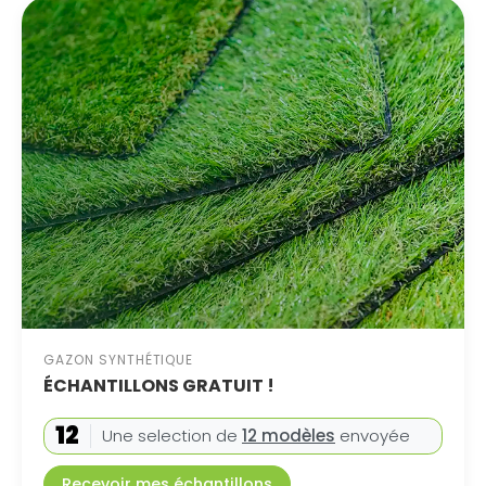
GAZON SYNTHÉTIQUE
ÉCHANTILLONS GRATUIT !
12
Une selection de
12 modèles
envoyée
Recevoir mes échantillons