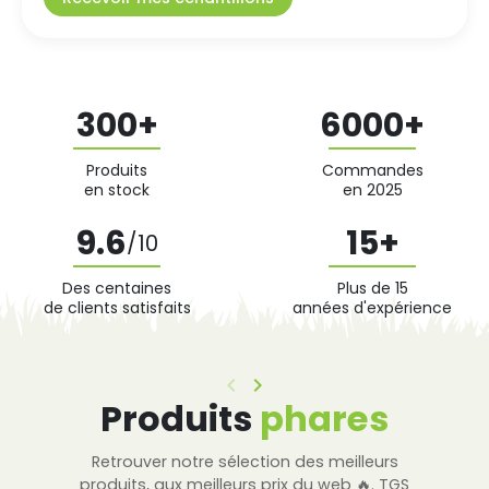
300
+
6000
+
Produits
Commandes
en stock
en 2025
9.6
15
+
/10
Des centaines
Plus de 15
de clients satisfaits
années d'expérience
keyboard_arrow_left
keyboard_arrow_right
Précédent
Suivant
Produits
phares
Retrouver notre sélection des meilleurs
produits, aux meilleurs prix du web 🔥. TGS