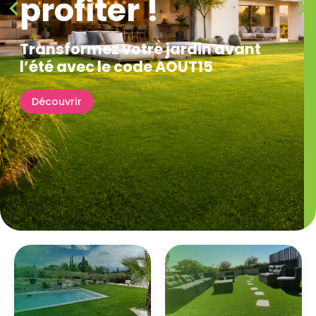


gratuits
Touchez la matière, comparez les teintes et
visualisez le rendu directement chez vous avant
de commander votre gazon synthétique.
Découvrir