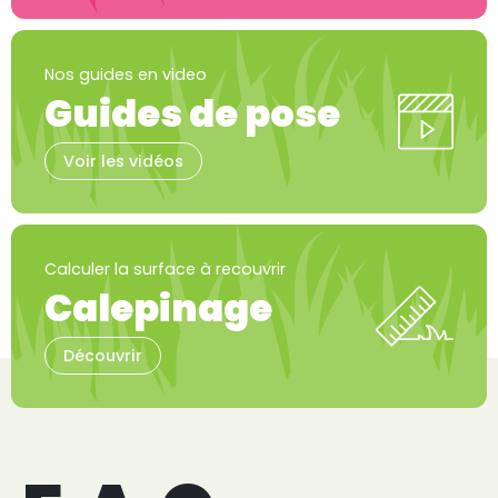
Nos guides en video
Guides de pose
Voir les vidéos
Calculer la surface à recouvrir
Calepinage
Découvrir