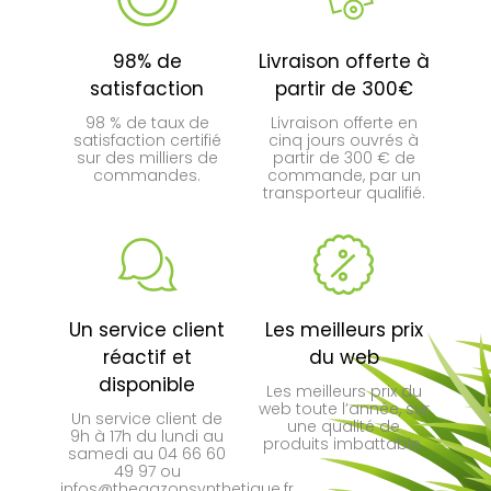
98% de
Livraison offerte à
satisfaction
partir de 300€
98 % de taux de
Livraison offerte en
satisfaction certifié
cinq jours ouvrés à
sur des milliers de
partir de 300 € de
commandes.
commande, par un
transporteur qualifié.
(2 avis)
Un service client
Les meilleurs prix
réactif et
du web
disponible
Les meilleurs prix du
web toute l’année, sur
Un service client de
une qualité de
9h à 17h du lundi au
produits imbattable.
samedi au 04 66 60
49 97 ou
infos@thegazonsynthetique.fr