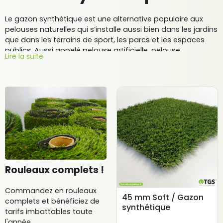
Le gazon synthétique est une alternative populaire aux
pelouses naturelles qui s’installe aussi bien dans les jardins
que dans les terrains de sport, les parcs et les espaces
publics. Aussi appelé pelouse artificielle, pelouse
Lire la suite
synthétique ou gazon artificiel, le gazon synthétique est un
produit fabriqué à partir de fibres synthétiques de qualité,
telles que le polypropylène ou le polyéthylène.
Souvent utilisé pour les tours de piscine, l’aménagement
des jardins ou pour les terrasses, le gazon synthétique
peut également être utilisé pour des surfaces telles que
les toits-terrasses ou les terrains de sport en raison de sa
durabilité et de son faible coût d’entretien.
En optant pour ce revêtement de sol, vous pourrez
Rouleaux complets !
bénéficier de ses nombreux avantages. En effet, le gazon
artificiel ne nécessite aucun arrosage ni tonte régulière, ce
Commandez en rouleaux
qui permet de réduire considérablement votre
45 mm Soft / Gazon
complets et bénéficiez de
consommation d’eau ainsi que les coûts liés à son
synthétique
tarifs imbattables toute
entretien. Ensuite, il ne nécessite pas non plus l’utilisation
l'année.