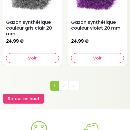
Gazon synthétique
Gazon synthétique
couleur gris clair 20
couleur violet 20 mm
mm
24,99 €
24,99 €
Voir
Voir
Suivant
1
2
keyboard_arrow_right
Retour en haut