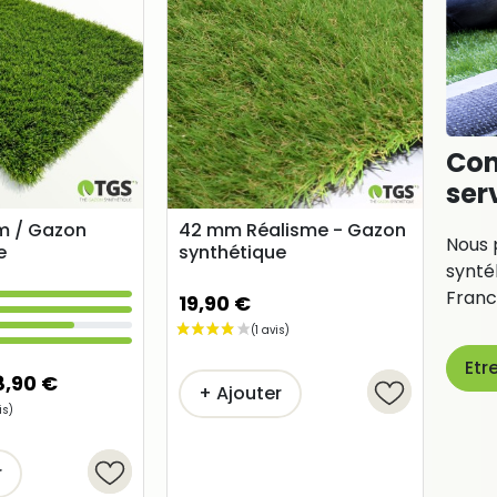
Con
ser
m / Gazon
42 mm Réalisme - Gazon
Nous 
e
synthétique
synté
Franc
19,90 €
Etr
8,90 €
+ Ajouter
r