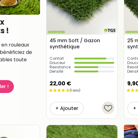
x
s !
45 mm Soft / Gazon
25 
en rouleaux
synthétique
syn
bénéficiez de
Confort
Confo
tables toute
Douceur
Douc
Resistance
Resis
Densité
Densi
22,00 €
9,9
r !
+ Ajouter
+ 