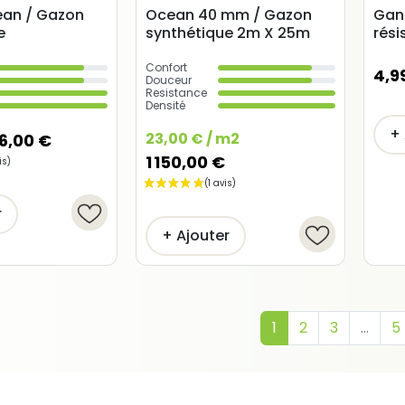
an / Gazon
Ocean 40 mm / Gazon
Gant
e
synthétique 2m X 25m
rési
Confort
4,9
Douceur
Resistance
Densité
+ 
23,00 € / m2
6,00 €
1 150,00 €
r
(3 avis)
+ Ajouter
1
2
3
…
5