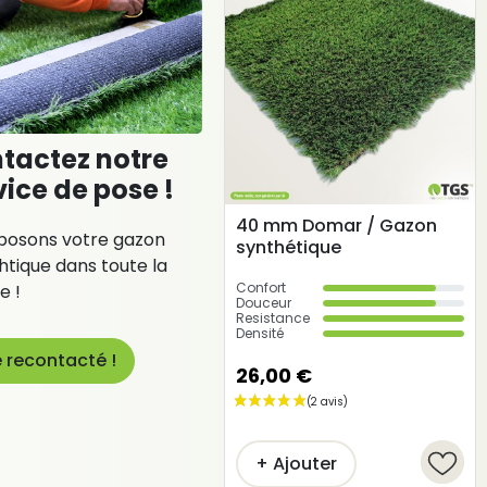
tactez notre
vice de pose !
40 mm Domar / Gazon
posons votre gazon
synthétique
htique dans toute la
Confort
e !
Douceur
Resistance
Densité
(1 avis)
e recontacté !
26,00 €
+ Ajouter