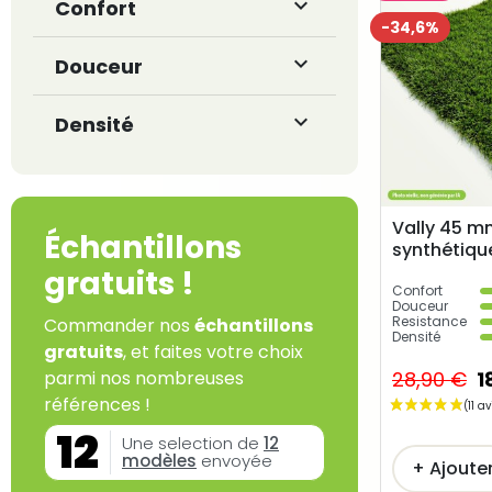

Confort
-34,6%

Douceur

Densité
Vally 45 m
Échantillons
synthétiqu
gratuits !
Confort
Douceur
Resistance
Commander nos
échantillons
Densité
gratuits
, et faites votre choix
28,90 €
1
parmi nos nombreuses
références !
12
Une selection de
12
modèles
envoyée
+ Ajoute