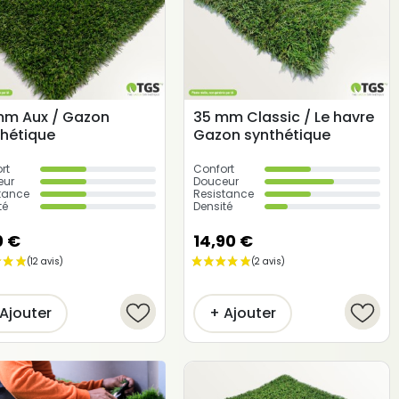
mm Aux / Gazon
35 mm Classic / Le havre
thétique
Gazon synthétique
rt
Confort
eur
Douceur
tance
Resistance
té
Densité
0 €
14,90 €
Ajouter
+ Ajouter