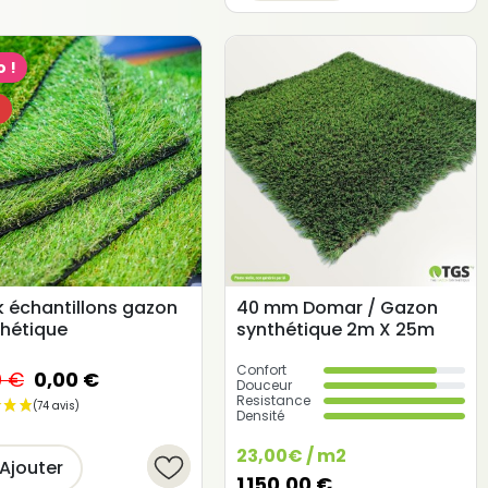
 !
%
 échantillons gazon
40 mm Domar / Gazon
thétique
synthétique 2m X 25m
Confort
0 €
0,00 €
Douceur
Resistance
Densité
23,00€ / m2
Ajouter
1 150,00 €