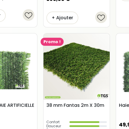
r
+ Ajouter
Promo !
(11 avis)
AIE ARTIFICIELLE
38 mm Fantas 2m X 30m
Haie
Confort
49,
Douceur