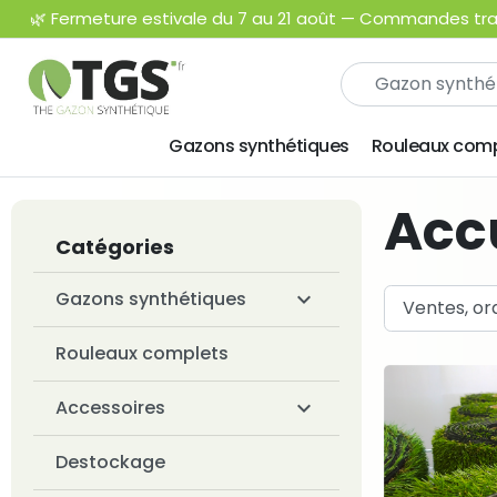
🌿 Fermeture estivale du 7 au 21 août — Commandes trait
Gazons synthétiques
Rouleaux comp
Acc
Catégories
Gazons synthétiques

Rouleaux complets
Accessoires

Destockage