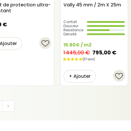
 de protection ultra-
Vally 45 mm / 2m X 25m
stant
Confort
9 €
Douceur
Resistance
Densité
Ajouter
15.90€ / m2
1 445,00 €
795,00 €
+ Ajouter
Suivant
keyboard_arrow_right