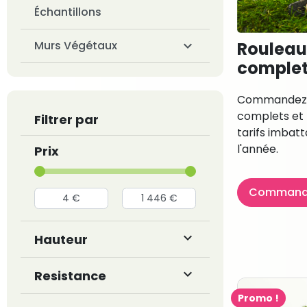
Échantillons
Murs Végétaux

Rouleau
complet
Commandez 
complets et 
Filtrer par
tarifs imbat
l'année.
Prix
Commande

Hauteur

Resistance
Promo !