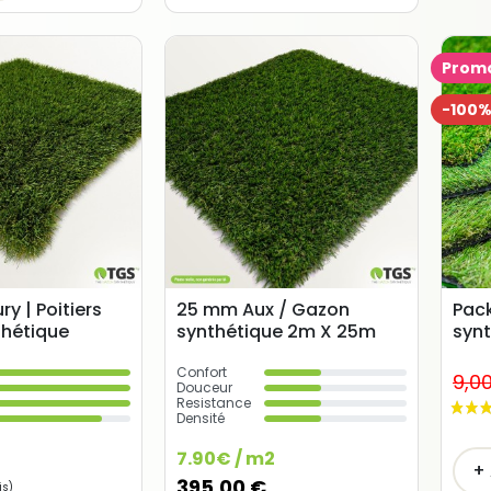
Promo
-100
y | Poitiers
25 mm Aux / Gazon
Pack
hétique
synthétique 2m X 25m
syn
Confort
9,0
Douceur
Resistance
Densité
7.90€ / m2
+ 
395,00 €