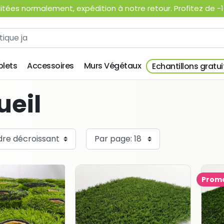
ées normalement, expédition à notre retour. Profitez de -15
lets
Accessoires
Murs Végétaux
Echantillons gratui
ueil
Promo