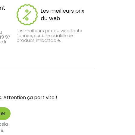
ent
Les meilleurs prix
du web
Les meilleurs prix du web toute
du
l’année, sur une qualité de
49 97
produits imbattable.
.fr
Attention ça part vite !
cela
te.